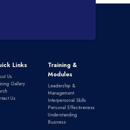
ick Links
Training &
Modules
out Us
ining Gallery
Leadership &
arch
Management
tact Us
Interpersonal Skills
Personal Effectiveness
Understanding
Business