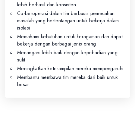
lebih berhasil dan konsisten
Co-beroperasi dalam tim berbasis pemecahan
masalah yang bertentangan untuk bekerja dalam
isolasi
Memahami kebutuhan untuk keragaman dan dapat
bekerja dengan berbagai jenis orang
Menangani lebih baik dengan kepribadian yang
sulit
Meningkatkan keterampilan mereka mempengaruhi
Membantu membawa tim mereka dari baik untuk
besar