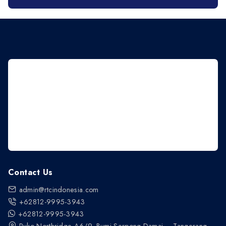
Contact Us
admin@rtcindonesia.com
+62812-9995-3943
+62812-9995-3943
Ruko Northridge A6/9, Bumi Serpong Damai – Tangerang -